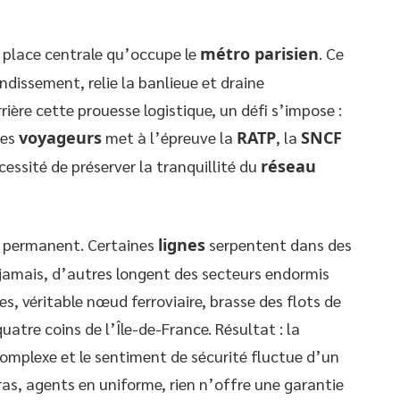
a place centrale qu’occupe le
métro parisien
. Ce
ndissement, relie la banlieue et draine
ière cette prouesse logistique, un défi s’impose :
des
voyageurs
met à l’épreuve la
RATP
, la
SNCF
cessité de préserver la tranquillité du
réseau
te permanent. Certaines
lignes
serpentent dans des
e jamais, d’autres longent des secteurs endormis
es, véritable nœud ferroviaire, brasse des flots de
quatre coins de l’Île-de-France. Résultat : la
 complexe et le sentiment de sécurité fluctue d’un
ras, agents en uniforme, rien n’offre une garantie