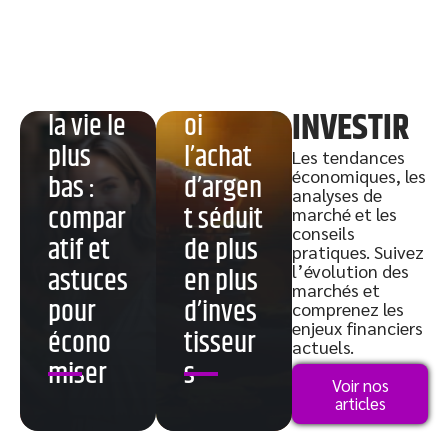
Pays
avec le
coût de
Pourqu
INVESTIR
la vie le
oi
plus
l’achat
Les tendances
économiques, les
bas :
d’argen
analyses de
compar
t séduit
marché et les
conseils
atif et
de plus
pratiques. Suivez
l’évolution des
astuces
en plus
Voyage
marchés et
pour
d’inves
comprenez les
r avec
enjeux financiers
écono
tisseur
de
Placer
actuels.
miser
s
l’argent
son
Voir nos
:
argent
articles
conseil
Fintech
efficac