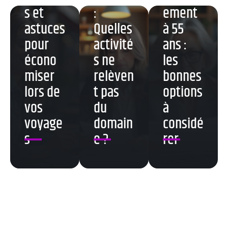
s et
:
ement
astuces
Quelles
à 55
pour
activité
ans :
écono
s ne
les
miser
relèven
bonnes
lors de
t pas
options
vos
du
à
voyage
domain
considé
s
e ?
rer