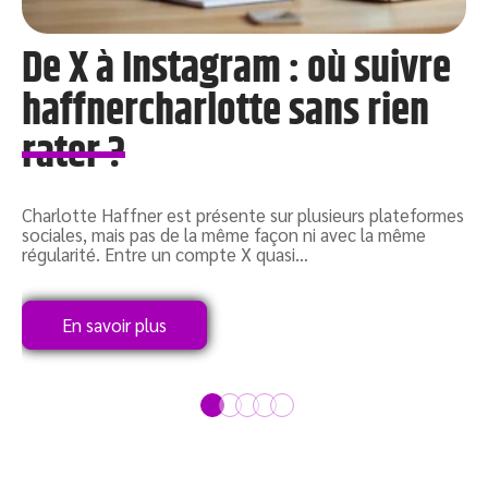
De X à Instagram : où suivre
haffnercharlotte sans rien
rater ?
S
d
c
s
Charlotte Haffner est présente sur plusieurs plateformes
sociales, mais pas de la même façon ni avec la même
régularité. Entre un compte X quasi
…
En savoir plus