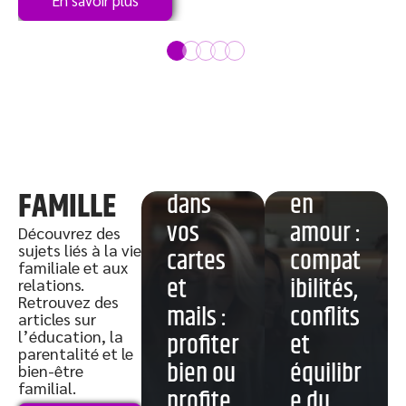
Quelle
ESTJ
orthogr
person
aphe
nalité
FAMILLE
dans
en
vos
amour :
Découvrez des
sujets liés à la vie
cartes
compat
familiale et aux
et
ibilités,
relations.
Retrouvez des
mails :
conflits
articles sur
l’éducation, la
profiter
et
parentalité et le
bien ou
équilibr
bien-être
Parents
Enfants
familial.
profite
e du