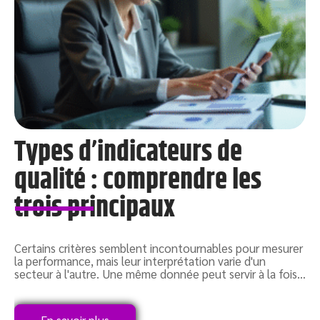
n
Types d’indicateurs de
qualité : comprendre les
trois principaux
d
Certains critères semblent incontournables pour mesurer
L
e
la performance, mais leur interprétation varie d'un
u
secteur à l'autre. Une même donnée peut servir à la fois
…
t
En savoir plus