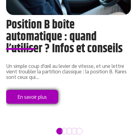
Position B boîte
automatique : quand
l’utiliser ? Infos et conseils
L
u
c
Un simple coup d'œil au levier de vitesse, et une lettre
vient troubler la partition classique : la position B. Rares
sont ceux qui
…
En savoir plus