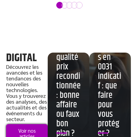
Meilleu
re
Samsu
Appels
ng
répété
DIGITAL
qualité
s en
prix
0031
Découvrez les
avancées et les
recondi
indicati
tendances des
tionnée
f : que
nouvelles
technologies.
: bonne
faire
Vous y trouverez
des analyses, des
affaire
pour
actualités et des
ou faux
vous
événements du
secteur.
bon
protég
Revers
Bus 192
plan ?
er ?
Voir nos
o
:
articles