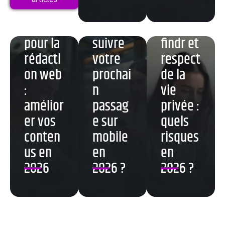
Correct
comme
ion fr
nt
Rabbit
pour la
suivre
findr et
rédacti
votre
respect
on web
prochai
de la
:
n
vie
amélior
passag
privée :
er vos
e sur
quels
conten
mobile
risques
us en
en
en
2026
2026 ?
2026 ?