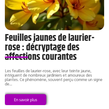
Feuilles jaunes de laurier-
rose : décryptage des
affections courantes
Les feuilles de laurier-rose, avec leur teinte jaune,
E
intriguent de nombreux jardiniers et amoureux des
d
,
plantes. Ce phénomène, souvent perçu comme un signe
q
de
…
r
En savoir plus