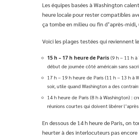
Les équipes basées à Washington calent 
heure locale pour rester compatibles av
ça tombe en milieu ou fin d’après-midi,
Voici les plages testées qui reviennent l
15 h – 17 h heure de Paris
(9 h – 11 h à 
début de journée côté américain sans sacrif
17 h – 19 h heure de Paris (11 h – 13 h à 
soir, utile quand Washington a des contrai
14 h heure de Paris (8 h à Washington) : cr
réunions courtes qui doivent libérer l’après
En dessous de 14 h heure de Paris, on t
heurter à des interlocuteurs pas encore 