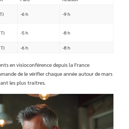
T)
-6 h
-9 h
DT)
-5 h
-8 h
DT)
-6 h
-8 h
ents en visioconférence depuis la France
mande de le vérifier chaque année autour de mars
nt les plus traîtres.