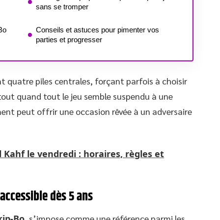
sans se tromper
Bo
Conseils et astuces pour pimenter vos
parties et progresser
 quatre piles centrales, forçant parfois à choisir
rtout quand tout le jeu semble suspendu à une
ment peut offrir une occasion rêvée à un adversaire
l Kahf le vendredi : horaires, règles et
 accessible dès 5 ans
kip-Bo
, s’impose comme une référence parmi les