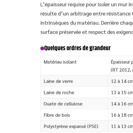
L’épaisseur requise pour isoler un mur in
résulte d’un arbitrage entre résistance
intrinsèques du matériau. Derrière chaq
surface préservée et respect des exigen
Quelques ordres de grandeur
Matériau isolant
Épaisseur
(RT 2012, 
Laine de verre
12 à 14 c
Laine de roche
13 à 15 c
Ouate de cellulose
14 à 16 c
Fibre de bois
16 à 18 c
Polystyrène expansé (PSE)
11 à 13 c